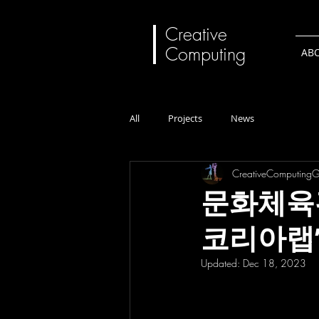
Creative
Computing
AB
All
Projects
News
CreativeComputing
문화체육
코리아랩’
Updated:
Dec 18, 2023