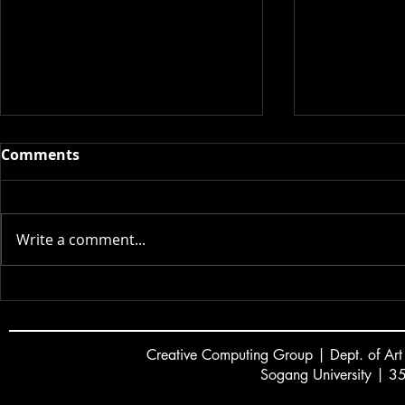
Comments
2026 스승의 날
Write a comment...
Dayoung L
new game c
GDC 2026 Al
Creative
C
omputing Group | Dept. of Art
Sogang University | 3
서강